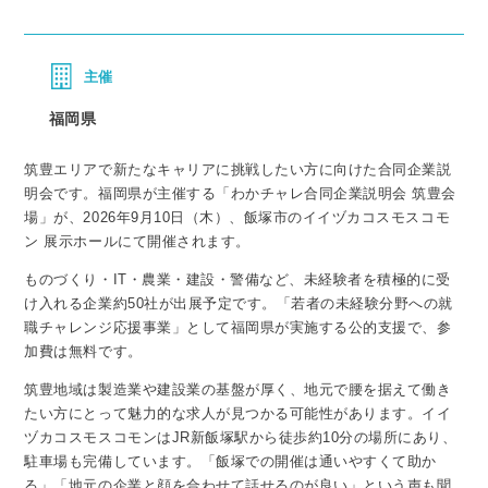
主催
福岡県
筑豊エリアで新たなキャリアに挑戦したい方に向けた合同企業説
明会です。福岡県が主催する「わかチャレ合同企業説明会 筑豊会
場」が、2026年9月10日（木）、飯塚市のイイヅカコスモスコモ
ン 展示ホールにて開催されます。
ものづくり・IT・農業・建設・警備など、未経験者を積極的に受
け入れる企業約50社が出展予定です。「若者の未経験分野への就
職チャレンジ応援事業」として福岡県が実施する公的支援で、参
加費は無料です。
筑豊地域は製造業や建設業の基盤が厚く、地元で腰を据えて働き
たい方にとって魅力的な求人が見つかる可能性があります。イイ
ヅカコスモスコモンはJR新飯塚駅から徒歩約10分の場所にあり、
駐車場も完備しています。「飯塚での開催は通いやすくて助か
る」「地元の企業と顔を合わせて話せるのが良い」という声も聞