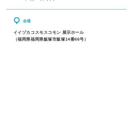
会場
イイヅカコスモスコモン 展示ホール
（
福岡県
福岡県飯塚市飯塚14番66号
）