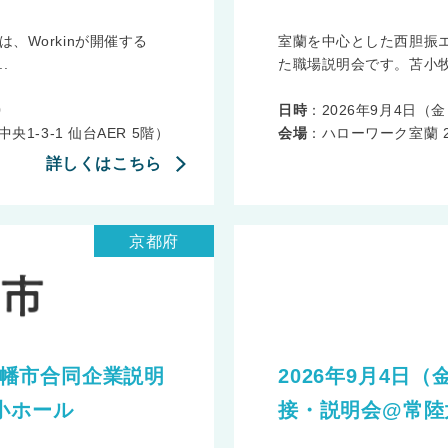
、Workinが開催する
室蘭を中心とした西胆振
.
た職場説明会です。苫小牧
0
日時
：2026年9月4日（金） 
1-3-1 仙台AER 5階）
会場
：ハローワーク室蘭 2
詳しくはこちら
京都府
回八幡市合同企業説明
2026年9月4日
小ホール
接・説明会@常陸