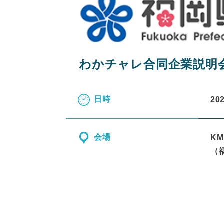
わかチャレ合同企業説明会
日時
20
会場
K
（