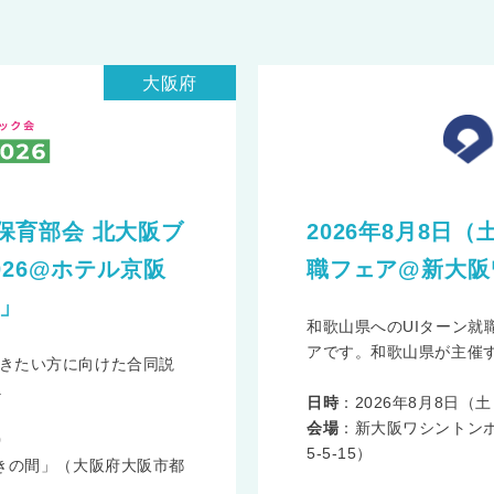
大阪府
 保育部会 北大阪ブ
2026年8月8日
026@ホテル京阪
職フェア@新大阪
間」
和歌山県へのUIターン就
アです。和歌山県が主催する
きたい方に向けた合同説
.
日時
：2026年8月8日（土） 
会場
：新大阪ワシントン
0
5-5-15）
やきの間」（大阪府大阪市都