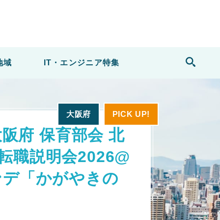
地域
IT・エンジニア
特集
大阪府
PICK UP!
大阪府 保育部会 北
転職説明会2026@
ンデ「かがやきの