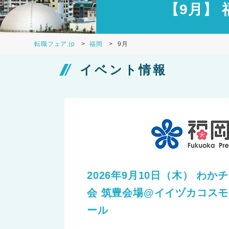
【9月】
転職フェア.jp
福岡
9月
イベント情報
2026年9月10日（木） わ
会 筑豊会場@イイヅカコスモ
ール