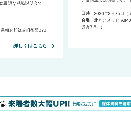
い合同企業説明会です。 福
に最適な就職説明会で
.
日時
：2026年9月25日（金）
会場
：北九州メッセ AIM
0
浅野3-8-1）
県朝倉郡筑前町篠隈373
詳しくはこちら