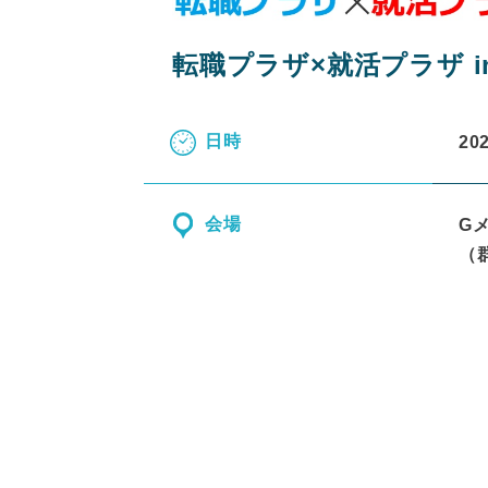
転職プラザ×就活プラザ i
日時
20
会場
G
（