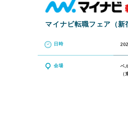
マイナビ転職フェア（新
日時
20
会場
ベ
（