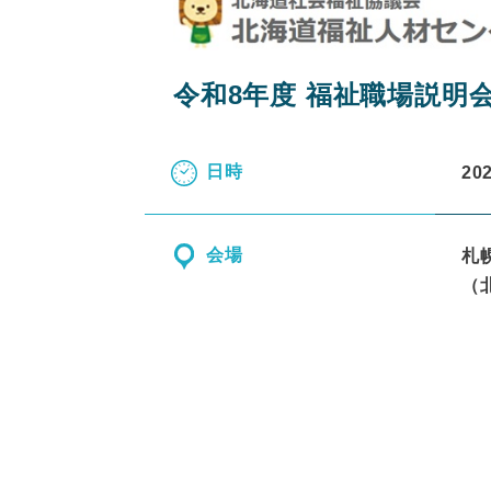
令和8年度 福祉職場説明
日時
20
会場
札
（