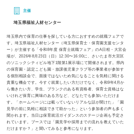
主催
埼玉県福祉人材センター
埼玉県内で保育の仕事を探している方におすすめの就職フェアで
す。埼玉県福祉人材センター（埼玉県保育士・保育園支援センタ
ー）が主催する「令和8年度 保育士就職フェア」のA日程・大宮会
場が、2026年8月23日（日）12:30〜16:00に、さいたま市大宮区
のソニックシティビル地下1階第1展示場にて開催されます。県内
の保育園・認定こども園・放課後児童クラブ等の事業者が参加す
る個別相談会で、面接ではないため気になることを気軽に聞ける
貴重な機会です。今すぐ就業したい方だけでなく、令和9年4月か
ら働きたい方、学生、ブランクのある有資格者、保育士資格はな
いけれど保育に興味のある方など、どなたでも参加いただけま
す。「ホームページには載っていないリアルな話が聞けた」「園
見学の前に気軽に相談できて助かった」という参加者の声も多く
聞かれます。当日は保育就活ガイダンスのステージ企画も予定さ
れています。ブースでは「園見学や採用までの流れを教えていた
だけますか？」と聞いてみると参考になります。