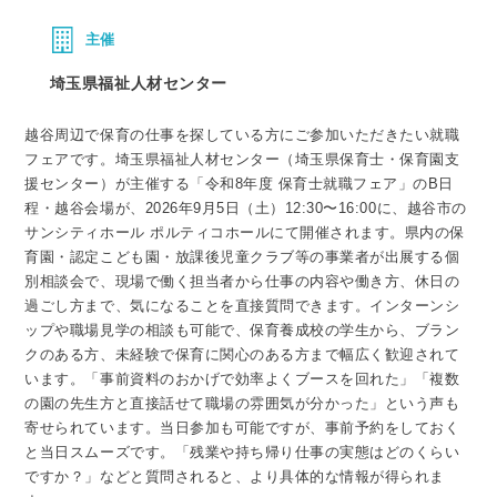
主催
埼玉県福祉人材センター
越谷周辺で保育の仕事を探している方にご参加いただきたい就職
フェアです。埼玉県福祉人材センター（埼玉県保育士・保育園支
援センター）が主催する「令和8年度 保育士就職フェア」のB日
程・越谷会場が、2026年9月5日（土）12:30〜16:00に、越谷市の
サンシティホール ポルティコホールにて開催されます。県内の保
育園・認定こども園・放課後児童クラブ等の事業者が出展する個
別相談会で、現場で働く担当者から仕事の内容や働き方、休日の
過ごし方まで、気になることを直接質問できます。インターンシ
ップや職場見学の相談も可能で、保育養成校の学生から、ブラン
クのある方、未経験で保育に関心のある方まで幅広く歓迎されて
います。「事前資料のおかげで効率よくブースを回れた」「複数
の園の先生方と直接話せて職場の雰囲気が分かった」という声も
寄せられています。当日参加も可能ですが、事前予約をしておく
と当日スムーズです。「残業や持ち帰り仕事の実態はどのくらい
ですか？」などと質問されると、より具体的な情報が得られま