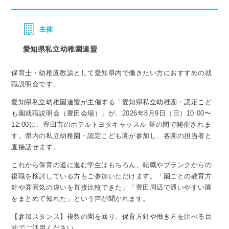
主催
愛知県私立幼稚園連盟
保育士・幼稚園教諭として愛知県内で働きたい方におすすめの就
職説明会です。
愛知県私立幼稚園連盟が主催する「愛知県私立幼稚園・認定こど
も園就職説明会（豊田会場）」が、2026年8月9日（日）10:00〜
12:00に、豊田市のホテルトヨタキャッスル 華の間で開催されま
す。県内の私立幼稚園・認定こども園が参加し、各園の担当者と
直接話せます。
これから保育の道に進む学生はもちろん、転職やブランクからの
復職を検討している方もご参加いただけます。「園ごとの教育方
針や雰囲気の違いを直接比較できた」「豊田周辺で通いやすい園
をまとめて知れた」という声が聞かれます。
【参加スタンス】複数の園を回り、保育方針や働き方を比べる目
的でご活用ください。