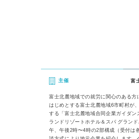
主催
富
富士北麓地域での就労に関心のある方
はじめとする富士北麓地域6市町村が
する「富士北麓地域合同企業ガイダンス
ランドリゾートホテル＆スパ グランド
午、午後2時〜4時の2部構成（受付は
談方式により地元企業を紹介します。