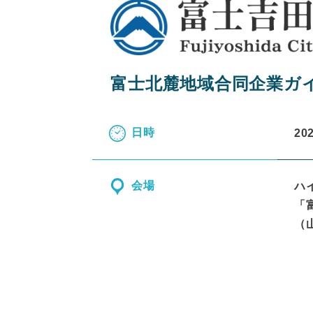
富士北麓地域合同企業ガ
日時
20
会場
ハ
「
（