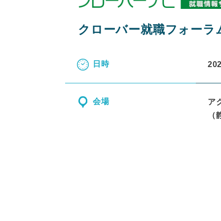
クローバー就職フォーラム 
日時
20
会場
ア
（